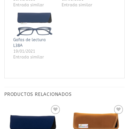
Entrada similar
Entrada similar
Gafas de lectura
L38A
19/01/2021
Entrada similar
PRODUCTOS RELACIONADOS
Añadir
Añadir
a la
a la
lista
lista