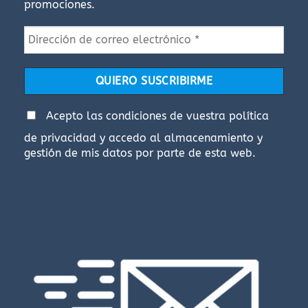
promociones.
página
página
de
de
producto
producto
Acepto las condiciones de vuestra
política
de privacidad
y accedo al almacenamiento y
gestión de mis datos por parte de esta web.