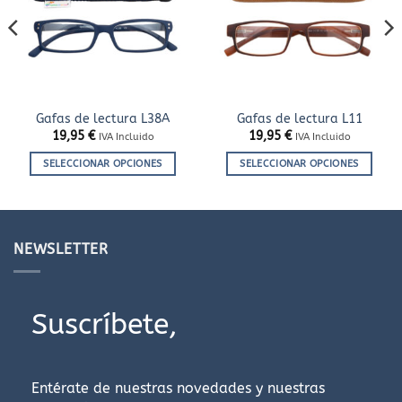
de
de
deseos
deseos
Gafas de lectura L38A
Gafas de lectura L11
19,95
€
19,95
€
IVA Incluido
IVA Incluido
SELECCIONAR OPCIONES
SELECCIONAR OPCIONES
Este
Este
producto
producto
tiene
tiene
múltiples
múltiples
NEWSLETTER
variantes.
variantes.
Las
Las
opciones
opciones
Suscríbete,
se
se
pueden
pueden
elegir
elegir
en
en
Entérate de nuestras novedades y nuestras
la
la