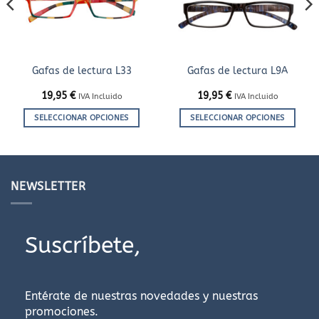
en
en
la
la
página
página
de
de
producto
producto
Gafas de lectura L33
Gafas de lectura L9A
19,95
€
19,95
€
IVA Incluido
IVA Incluido
SELECCIONAR OPCIONES
SELECCIONAR OPCIONES
Este
Este
producto
producto
tiene
tiene
múltiples
múltiples
NEWSLETTER
variantes.
variantes.
Las
Las
opciones
opciones
Suscríbete,
se
se
pueden
pueden
elegir
elegir
en
en
Entérate de nuestras novedades y nuestras
la
la
promociones.
página
página