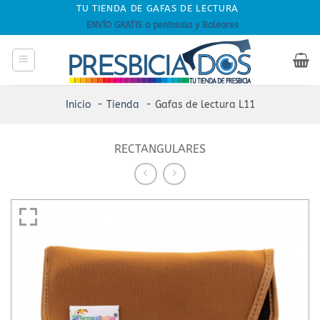
Skip
TU TIENDA DE GAFAS DE LECTURA
to
ENVÍO GRATIS a península y Baleares
content
Inicio
Tienda
Gafas de lectura L11
RECTANGULARES