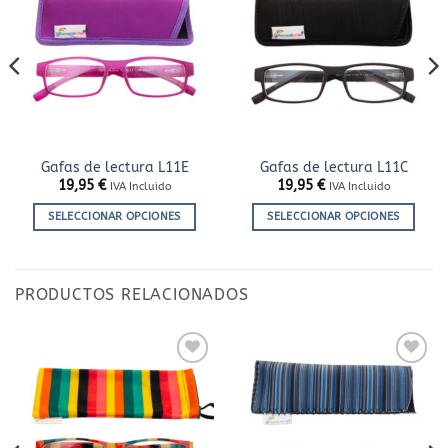
a la
a la
lista
lista
de
de
deseos
deseos
Gafas de lectura L11E
Gafas de lectura L11C
19,95
€
19,95
€
IVA Incluido
IVA Incluido
SELECCIONAR OPCIONES
SELECCIONAR OPCIONES
Este
Este
producto
producto
tiene
tiene
PRODUCTOS RELACIONADOS
múltiples
múltiples
variantes.
variantes.
Las
Las
opciones
opciones
Añadir
Añadir
se
se
a la
a la
lista
lista
pueden
pueden
de
de
elegir
elegir
deseos
deseos