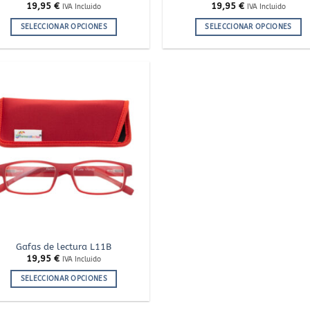
19,95
€
19,95
€
IVA Incluido
IVA Incluido
SELECCIONAR OPCIONES
SELECCIONAR OPCIONES
Este
Este
producto
producto
tiene
tiene
múltiples
múltiples
variantes.
variantes.
Añadir
a la
Las
Las
lista
de
opciones
opciones
deseos
se
se
pueden
pueden
elegir
elegir
en
en
la
la
página
página
de
de
producto
producto
Gafas de lectura L11B
19,95
€
IVA Incluido
SELECCIONAR OPCIONES
Este
producto