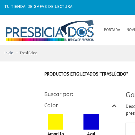
Skip
TU TIENDA DE GAFAS DE LECTURA
to
content
PORTADA
NOV
Inicio
Traslúcido
PRODUCTOS ETIQUETADOS “TRASLÚCIDO”
Ga
Buscar por:
Color
Desc
pres
Amarillo
Azul