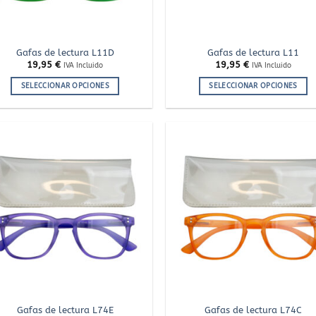
página
página
de
de
producto
producto
Gafas de lectura L11D
Gafas de lectura L11
19,95
€
19,95
€
IVA Incluido
IVA Incluido
SELECCIONAR OPCIONES
SELECCIONAR OPCIONES
Este
Este
producto
producto
tiene
tiene
múltiples
múltiples
variantes.
variantes.
Añadir
Añ
a la
a
Las
Las
lista
l
de
opciones
opciones
deseos
de
se
se
pueden
pueden
elegir
elegir
en
en
la
la
página
página
de
de
producto
producto
Gafas de lectura L74E
Gafas de lectura L74C