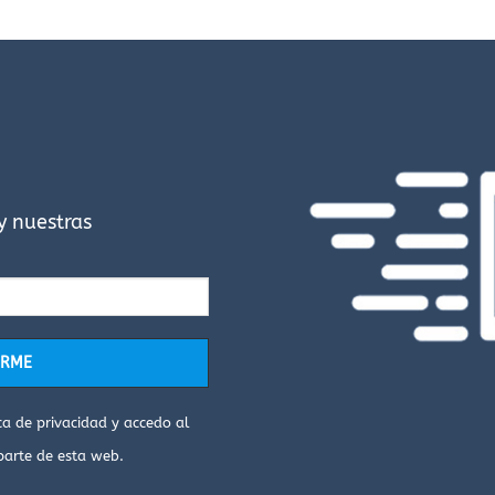
tiene
múltiples
variantes.
Las
opciones
se
pueden
elegir
en
la
y nuestras
página
de
producto
ica de privacidad
y accedo al
parte de esta web.