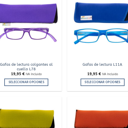
Añadir
Añ
a la
a
lista
l
de
deseos
de
Gafas de lectura colgantes al
Gafas de lectura L11A
cuello L78
19,95
€
19,95
€
IVA Incluido
IVA Incluido
SELECCIONAR OPCIONES
SELECCIONAR OPCIONES
Este
Este
producto
producto
tiene
tiene
múltiples
múltiples
variantes.
variantes.
Añadir
Añ
a la
a
Las
Las
lista
l
de
opciones
opciones
deseos
de