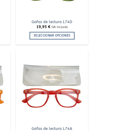
página
de
producto
Gafas de lectura L74D
19,95
€
IVA Incluido
SELECCIONAR OPCIONES
Este
producto
tiene
múltiples
variantes.
adir
Añadir
 la
a la
Las
ista
lista
de
de
opciones
seos
deseos
se
pueden
elegir
en
la
página
de
producto
Gafas de lectura L74A