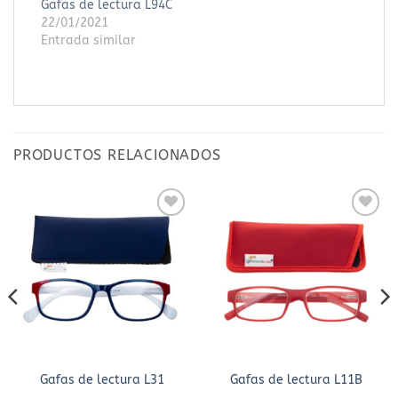
Gafas de lectura L94C
22/01/2021
Entrada similar
PRODUCTOS RELACIONADOS
Añadir
Añadir
a la
a la
lista
lista
de
de
deseos
deseos
Gafas de lectura L31
Gafas de lectura L11B