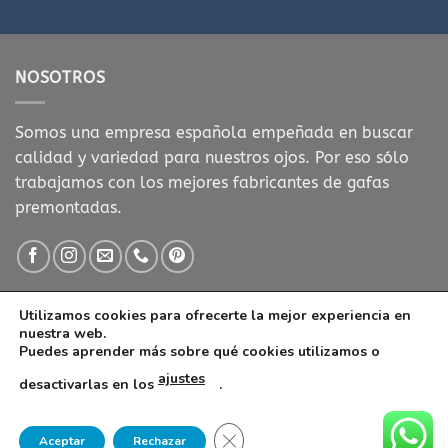
NOSOTROS
Somos una empresa española empeñada en buscar
calidad y variedad para nuestros ojos. Por eso sólo
trabajamos con los mejores fabricantes de gafas
premontadas.
Utilizamos cookies para ofrecerte la mejor experiencia en
nuestra web.
Puedes aprender más sobre qué cookies utilizamos o
Visa
MasterCard
Visa
Stripe
ajustes
desactivarlas en los
.
Electron
POLÍTICA DE COOKIES
CONDICIONES DE COMPRA
AVISO LEGAL
POLITICA DE PRIVACIDAD
CONTACTO
GAFAS DE LECTURA
CERRAR EL BANNER DE COOK
Aceptar
Rechazar