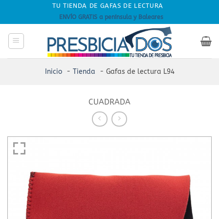
Skip
TU TIENDA DE GAFAS DE LECTURA
to
ENVÍO GRATIS a península y Baleares
content
Inicio
Tienda
Gafas de lectura L94
CUADRADA