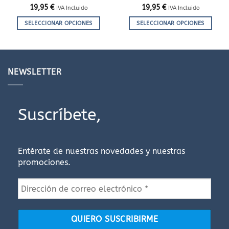
19,95
€
19,95
€
IVA Incluido
IVA Incluido
SELECCIONAR OPCIONES
SELECCIONAR OPCIONES
Este
Este
producto
producto
tiene
tiene
múltiples
múltiples
NEWSLETTER
variantes.
variantes.
Las
Las
opciones
opciones
Suscríbete,
se
se
pueden
pueden
elegir
elegir
en
en
Entérate de nuestras novedades y nuestras
la
la
promociones.
página
página
de
de
producto
producto