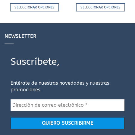
SELECCIONAR OPCIONES
SELECCIONAR OPCIONES
Este
Este
producto
producto
tiene
tiene
múltiples
múltiples
NEWSLETTER
variantes.
variantes.
Las
Las
opciones
opciones
Suscríbete,
se
se
pueden
pueden
elegir
elegir
en
en
Entérate de nuestras novedades y nuestras
la
la
promociones.
página
página
de
de
producto
producto