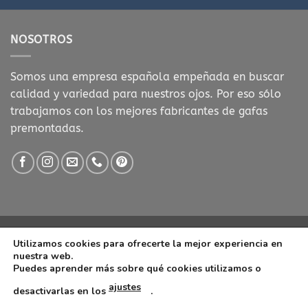
NOSOTROS
Somos una empresa española empeñada en buscar
calidad y variedad para nuestros ojos. Por eso sólo
trabajamos con los mejores fabricantes de gafas
premontadas.
Visa
MasterCard
Visa
Stripe
Utilizamos cookies para ofrecerte la mejor experiencia en
Electron
nuestra web.
POLÍTICA DE COOKIES
CONDICIONES DE COMPRA
AVISO LEGAL
Puedes aprender más sobre qué cookies utilizamos o
POLITICA DE PRIVACIDAD
CONTACTO
GAFAS DE LECTURA
ajustes
desactivarlas en los
.
Copyright 2026 ©
www.presbiciados.es