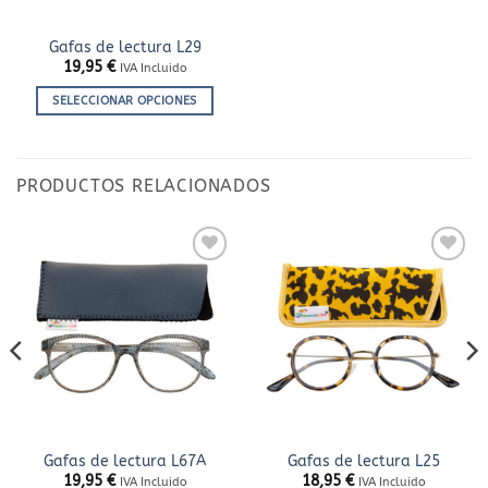
Gafas de lectura L29
19,95
€
IVA Incluido
SELECCIONAR OPCIONES
Este
producto
tiene
PRODUCTOS RELACIONADOS
múltiples
variantes.
Las
opciones
Añadir
Añadir
se
a la
a la
lista
lista
pueden
de
de
elegir
deseos
deseos
en
la
página
de
producto
Gafas de lectura L67A
Gafas de lectura L25
19,95
€
18,95
€
IVA Incluido
IVA Incluido