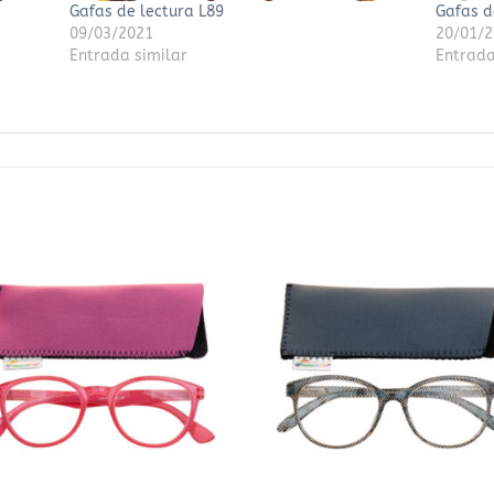
Gafas de lectura L89
Gafas d
09/03/2021
20/01/
Entrada similar
Entrada
Añadir
Aña
a la
a 
lista
li
de
d
deseos
des