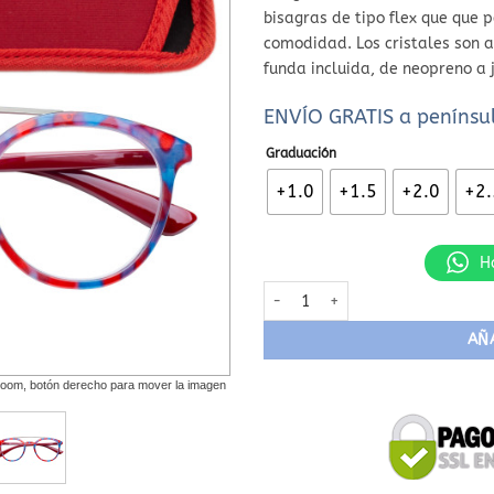
bisagras de tipo flex que que
comodidad. Los cristales son 
funda incluida, de neopreno a 
ENVÍO GRATIS a penínsul
Graduación
+1.0
+1.5
+2.0
+2.
H
Gafas de lectura L89B cantidad
AÑ
el Zoom, botón derecho para mover la imagen