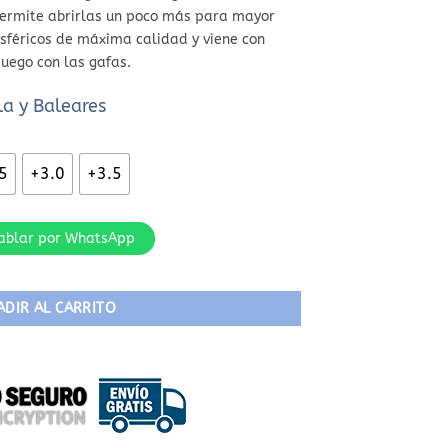
 permite abrirlas un poco más para mayor
asféricos de máxima calidad y viene con
juego con las gafas.
a y Baleares
5
+3.0
+3.5
ablar por WhatsApp
ADIR AL CARRITO