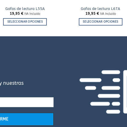
Gafas de lectura L55A
Gafas de lectura L67A
19,95
€
19,95
€
IVA Incluido
IVA Incluido
SELECCIONAR OPCIONES
SELECCIONAR OPCIONES
Este
Este
producto
producto
tiene
tiene
múltiples
múltiples
variantes.
variantes.
Las
Las
opciones
opciones
se
se
pueden
pueden
elegir
elegir
y nuestras
en
en
la
la
página
página
de
de
producto
producto