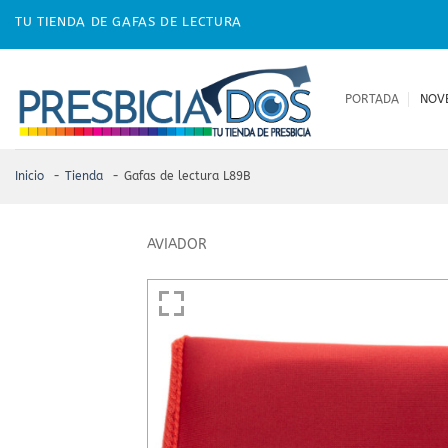
Skip
TU TIENDA DE GAFAS DE LECTURA
to
content
PORTADA
NOV
Inicio
Tienda
Gafas de lectura L89B
AVIADOR