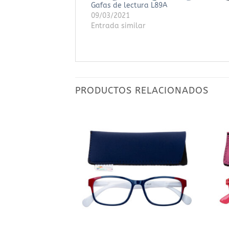
Gafas de lectura L89A
09/03/2021
Entrada similar
PRODUCTOS RELACIONADOS
Añadir
Añadir
a la
a la
lista
lista
de
de
deseos
deseos