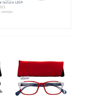
e lectura L83A
2021
 similar
dir
Añadir
la
a la
sta
lista
e
de
eos
deseos