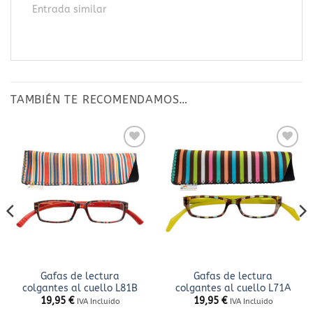
Entrada similar
TAMBIÉN TE RECOMENDAMOS…
Añadir
Añadir
a la
a la
lista
lista
de
de
deseos
deseos
Gafas de lectura
Gafas de lectura
colgantes al cuello L81B
colgantes al cuello L71A
19,95
€
19,95
€
IVA Incluido
IVA Incluido