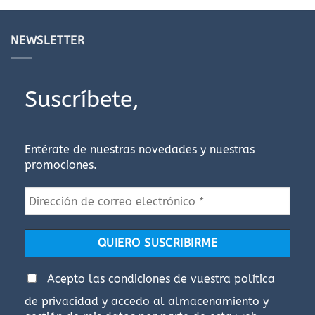
producto
producto
tiene
tiene
múltiples
múltiples
NEWSLETTER
variantes.
variantes.
Las
Las
opciones
opciones
Suscríbete,
se
se
pueden
pueden
elegir
elegir
en
en
Entérate de nuestras novedades y nuestras
la
la
promociones.
página
página
de
de
producto
producto
Acepto las condiciones de vuestra
política
de privacidad
y accedo al almacenamiento y