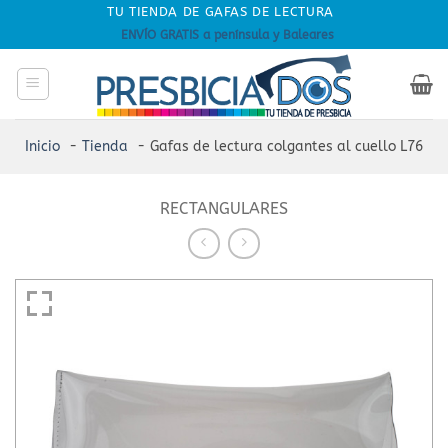
Skip
TU TIENDA DE GAFAS DE LECTURA
to
ENVÍO GRATIS a península y Baleares
content
Inicio
Tienda
Gafas de lectura colgantes al cuello L76
RECTANGULARES