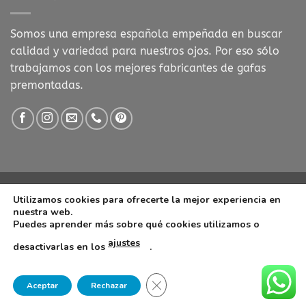
Somos una empresa española empeñada en buscar
calidad y variedad para nuestros ojos. Por eso sólo
trabajamos con los mejores fabricantes de gafas
premontadas.
Visa
MasterCard
Visa
Stripe
Utilizamos cookies para ofrecerte la mejor experiencia en
Electron
nuestra web.
POLÍTICA DE COOKIES
CONDICIONES DE COMPRA
AVISO LEGAL
Puedes aprender más sobre qué cookies utilizamos o
POLITICA DE PRIVACIDAD
CONTACTO
GAFAS DE LECTURA
ajustes
desactivarlas en los
.
Copyright 2026 ©
www.presbiciados.es
CERRAR EL BANNER DE COOK
Aceptar
Rechazar