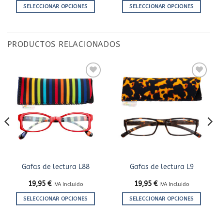
SELECCIONAR OPCIONES
SELECCIONAR OPCIONES
Este
Este
producto
producto
tiene
tiene
PRODUCTOS RELACIONADOS
múltiples
múltiples
variantes.
variantes.
Las
Las
opciones
opciones
Añadir
Añadir
se
se
a la
a la
lista
lista
pueden
pueden
de
de
elegir
elegir
deseos
deseos
en
en
la
la
página
página
de
de
producto
producto
Gafas de lectura L88
Gafas de lectura L9
19,95
€
19,95
€
IVA Incluido
IVA Incluido
SELECCIONAR OPCIONES
SELECCIONAR OPCIONES
Este
Este